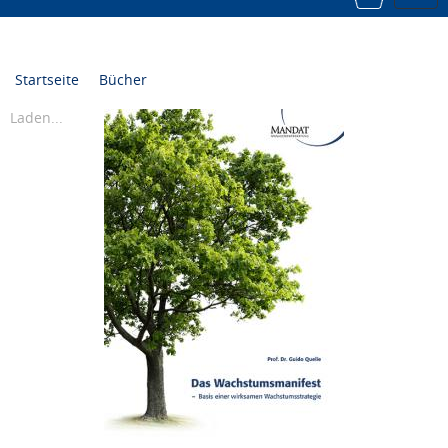
navi
Startseite
Bücher
Laden...