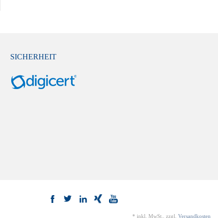
SICHERHEIT
*
inkl. MwSt., zzgl.
Versandkosten