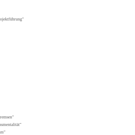
ojektführung“
bremsen“
ssmentalität“
sam“