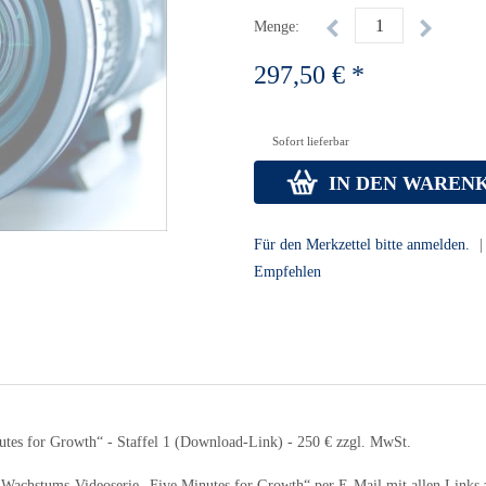
Menge:
297,50 € *
Sofort lieferbar
IN DEN WAREN
Für den Merkzettel bitte anmelden.
|
Empfehlen
tes for Growth“ - Staffel 1 (Download-Link) - 250 € zzgl. MwSt.
t Wachstums-Videoserie „Five Minutes for Growth“ per E-Mail mit allen Links 