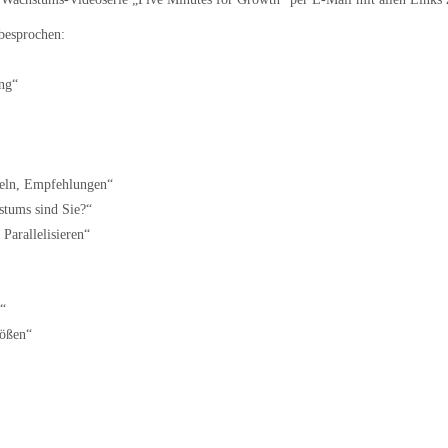
besprochen:
ng“
geln, Empfehlungen“
stums sind Sie?“
Parallelisieren“
g“
rößen“