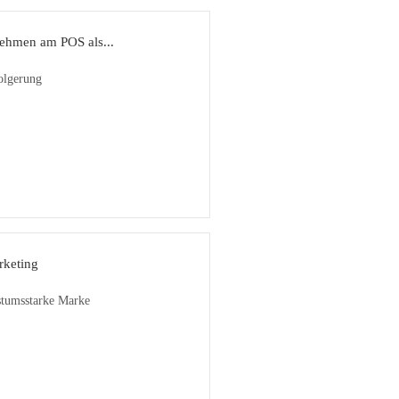
ehmen am POS als...
olgerung
rketing
stumsstarke Marke