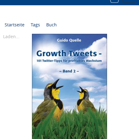
navi
Startseite
Tags
Buch
Laden...