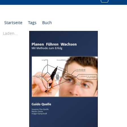
navi
Startseite
Tags
Buch
Laden...