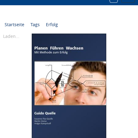
navi
Startseite
Tags
Erfolg
Laden...