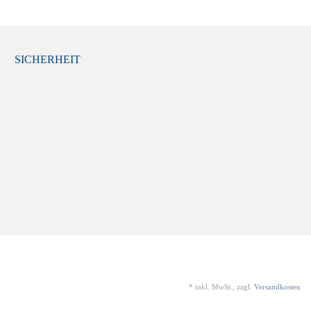
SICHERHEIT
*
inkl. MwSt., zzgl.
Versandkosten