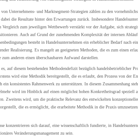
g von Unternehmens- und Marktsegment-Strategien zählen zu den vornehmlichs
dabei die Resultate hinter den Erwartungen zurück. Insbesondere Handelsunte
 Vergleich zum jeweiligen Wettbewerb verstärkt vor der Aufgabe, sich strategi
itionieren. Auch auf Grund der zunehmenden Komplexität der internen Abläuf
enbedingungen besteht in Handelsunternehmen ein erheblicher Bedarf nach ein
ender Realisierung. Es mangelt an geeigneten Methoden, die es zum einen erlau
ie zum anderen einen überschaubaren Aufwand darstellen.
t es, auf diesem bestehenden Methodendefizit bezüglich handelsbetrieblicher 
rstens wird eine Methodik bereitgestellt, die es erlaubt, den Prozess von der En
h ein konsistentes Rahmenwerk zu unterstützen. In diesem Zusammenhang steht
elmehr wird im Hinblick auf einen möglichst hohen Konkretheitsgrad speziell 
 Zweitens wird, um die praktische Relevanz des entwickelten konzeptionellen 
gestellt, die es ermöglicht, die erarbeitete Methodik in die Praxis umzusetzen, 
isse konzentrieren sich darauf, eine wissenschaftlich fundierte, in Handelsunte
utionäres Veränderungsmanagement zu sein.