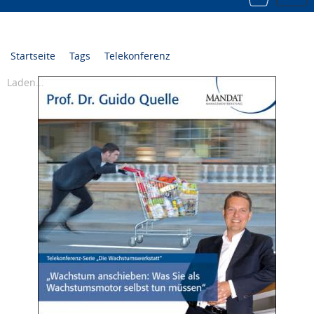
navi
Startseite
Tags
Telekonferenz
Laden...